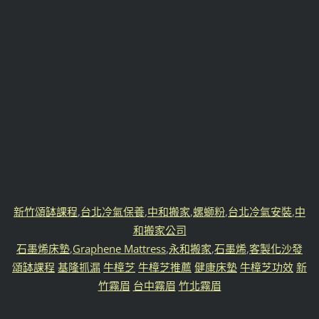
新竹頌缽課程
,
台北冷氣保養
,
中和搬家
,
螺螄粉
,
台北冷氣安裝
,
中
和搬家公司
石墨烯床墊
,
Graphene Mattress
,
永和搬家
,
石墨烯
,
客製化沙發
頌缽課程
基隆抓漏
牛樟芝
牛樟芝推薦
健康床墊
牛樟芝功效
新
竹霧眉
台中霧眉
竹北霧眉